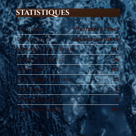
STATISTIQUES
Inscription
17/01/2024 à 20h43
Dernière visite
Aujourd'hui à 02h49
Messages dans le forum
617
Sujets dans le forum
76
Raids créés
195
Participations aux raids
25
Personnages
0
Nombre d'albums
6
Nombre de médias
135